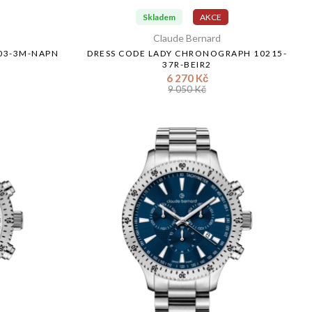
Skladem
AKCE
Claude Bernard
003-3M-NAPN
DRESS CODE LADY CHRONOGRAPH 10215-
37R-BEIR2
6 270 Kč
9 050 Kč