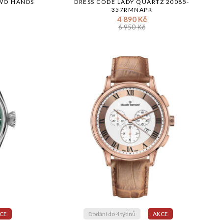
TWO HANDS
DRESS CODE LADY QUARTZ 20085-
357RMNAPR
4 890 Kč
6 950 Kč
CE
Dodání do 4 týdnů
AKCE