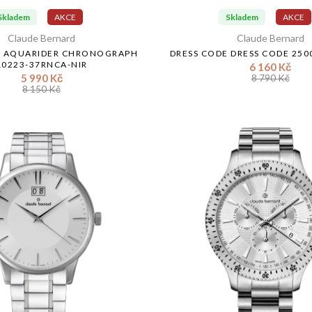
Skladem
AKCE
Skladem
AKCE
Claude Bernard
Claude Bernard
R AQUARIDER CHRONOGRAPH
DRESS CODE DRESS CODE 25
10223-37RNCA-NIR
6 160 Kč
5 990 Kč
8 790 Kč
8 150 Kč