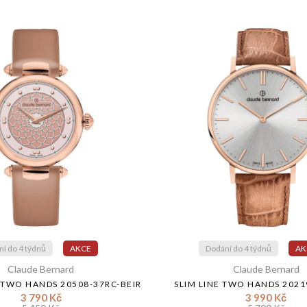
í do 4 týdnů
AKCE
Dodání do 4 týdnů
AK
Claude Bernard
Claude Bernard
 TWO HANDS 20508-37RC-BEIR
SLIM LINE TWO HANDS 2021
3 790 Kč
3 990 Kč