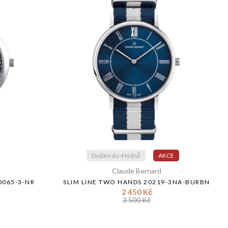
Dodání do 4 týdnů
AKCE
Claude Bernard
0065-3-NR
SLIM LINE TWO HANDS 20219-3NA-BURBN
2 450 Kč
3 500 Kč