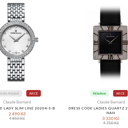
í do 4 týdnů
AKCE
Skladem
AKCE
Claude Bernard
Claude Bernard
E LADY SLIM LINE 20204-3-B
DRESS CODE LADIES QUARTZ 
NAN
2 490 Kč
3 330 Kč
4 850 Kč
4 750 Kč