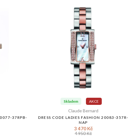
Skladem
AKCE
Claude Bernard
20077-37RPB-
DRESS CODE LADIES FASHION 20083-357R-
NAP
3 470 Kč
4 950 Kč