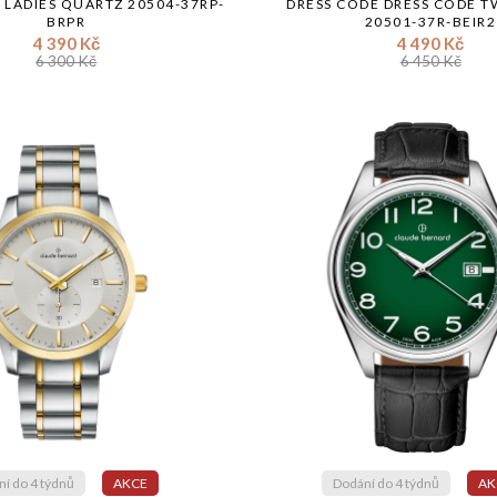
 LADIES QUARTZ 20504-37RP-
DRESS CODE DRESS CODE 
BRPR
20501-37R-BEIR2
4 390 Kč
4 490 Kč
6 300 Kč
6 450 Kč
í do 4 týdnů
AKCE
Dodání do 4 týdnů
AK