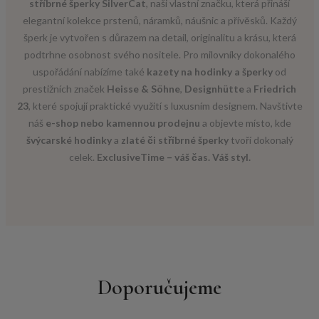
stříbrné šperky SilverCat
, naši vlastní značku, která přináší
elegantní kolekce prstenů, náramků, náušnic a přívěsků. Každý
šperk je vytvořen s důrazem na detail, originalitu a krásu, která
podtrhne osobnost svého nositele. Pro milovníky dokonalého
uspořádání nabízíme také
kazety na hodinky a šperky
od
prestižních značek
Heisse & Söhne
,
Designhütte
a
Friedrich
23
, které spojují praktické využití s luxusním designem. Navštivte
náš
e-shop nebo kamennou prodejnu
a objevte místo, kde
švýcarské hodinky
a
zlaté či stříbrné šperky
tvoří dokonalý
celek.
ExclusiveTime – váš čas. Váš styl.
Doporučujeme