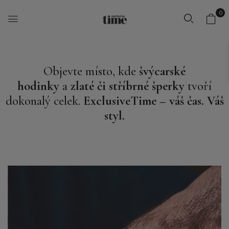
0
Objevte místo, kde
švýcarské
hodinky
a
zlaté či stříbrné šperky
tvoří
dokonalý celek.
ExclusiveTime – váš čas. Váš
styl.