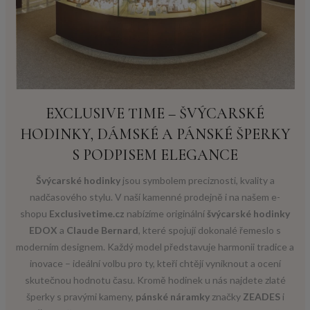
EXCLUSIVE TIME – ŠVÝCARSKÉ
HODINKY, DÁMSKÉ A PÁNSKÉ ŠPERKY
S PODPISEM ELEGANCE
Švýcarské hodinky
jsou symbolem preciznosti, kvality a
nadčasového stylu. V naší kamenné prodejně i na našem e-
shopu
Exclusivetime.cz
nabízíme originální
švýcarské hodinky
EDOX
a
Claude Bernard
, které spojují dokonalé řemeslo s
moderním designem. Každý model představuje harmonii tradice a
inovace – ideální volbu pro ty, kteří chtějí vyniknout a ocení
skutečnou hodnotu času. Kromě hodinek u nás najdete zlaté
šperky s pravými kameny,
pánské náramky
značky
ZEADES
i