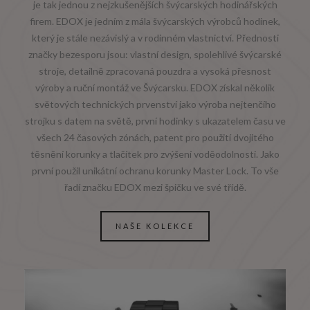
je tak jednou z nejzkušenějších švýcarských hodinářských
firem. EDOX je jedním z mála švýcarských výrobců hodinek,
který je stále nezávislý a v rodinném vlastnictví. Přednosti
značky bezesporu jsou: vlastní design, spolehlivé švýcarské
stroje, detailně zpracovaná pouzdra a vysoká přesnost
výroby a ruční montáž ve Švýcarsku. EDOX získal několik
světových technických prvenství jako výroba nejtenčího
strojku s datem na světě, první hodinky s ukazatelem času ve
všech 24 časových zónách, patent pro použití dvojitého
těsnění korunky a tlačítek pro zvýšení voděodolnosti. Jako
první použil unikátní ochranu korunky Master Lock. To vše
řadí značku EDOX mezi špičku ve své třídě.
NAŠE KOLEKCE