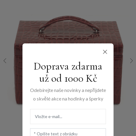
Doprava zdarma
už od 1000 Kč
Odebírejte naše novinky a nepřijdete
o skvělé akce na hodinky a šperky
Friedrich Lederwaren