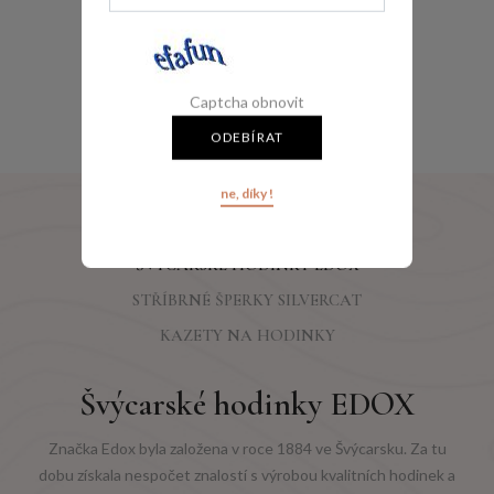
JOLIE 2.0 23254-40
Skladem
AKCE
1 350 Kč
1 870 Kč
Captcha obnovit
ODEBÍRAT
ne, díky !
ŠVÝCARSKÉ HODINKY EDOX
STŘÍBRNÉ ŠPERKY SILVERCAT
KAZETY NA HODINKY
Švýcarské hodinky EDOX
Značka Edox byla založena v roce 1884 ve Švýcarsku. Za tu
dobu získala nespočet znalostí s výrobou kvalitních hodinek a