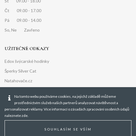
St 09.00 - 18.00
Čt 09.00 - 17.00
Pá 09.00 - 14.00
So, Ne Zavřeno
UŽITEČNÉ ODKAZY
Edox švýcarské hodinky
Šperky Silver Cat
Natahovače.cz
Obchodní podmínky
Na tomto webu používáme cookies, na jejichž základě můžeme
Ochrana osobních údajů
prostřednictvím služeb našich partnerů analyzovat návštěvnost a
personalizovat reklamy. Více informací o zásadách zpracování osobních údajů
naleznete
zde
.
SOUHLASÍM SE VŠÍM
Vyrobeno na Publis.shop © 2025